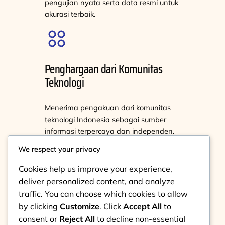
pengujian nyata serta data resmi untuk
akurasi terbaik.
Penghargaan dari Komunitas
Teknologi
Menerima pengakuan dari komunitas
teknologi Indonesia sebagai sumber
informasi terpercaya dan independen.
We respect your privacy
Cookies help us improve your experience,
deliver personalized content, and analyze
Standar Keamanan Data Terjamin
traffic. You can choose which cookies to allow
by clicking
Customize
. Click
Accept All
to
Menunjukkan komitmen kami pada
consent or
Reject All
to decline non-essential
perlindungan data dan privasi